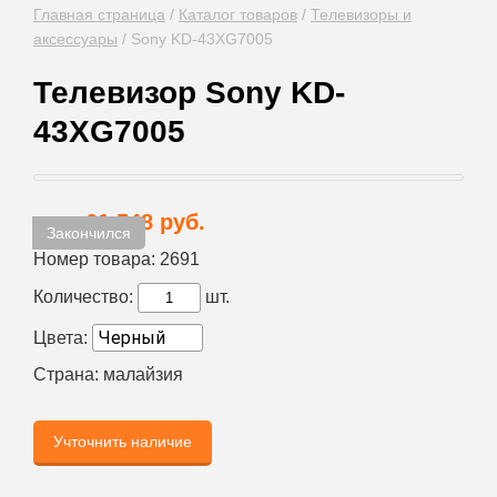
Главная страница
/
Каталог товаров
/
Телевизоры и
аксессуары
/
Sony KD-43XG7005
Телевизор Sony KD-
43XG7005
61 548 руб.
Цена:
Закончился
Номер товара:
2691
Количество:
шт.
Цвета:
Страна:
малайзия
Учточнить наличие