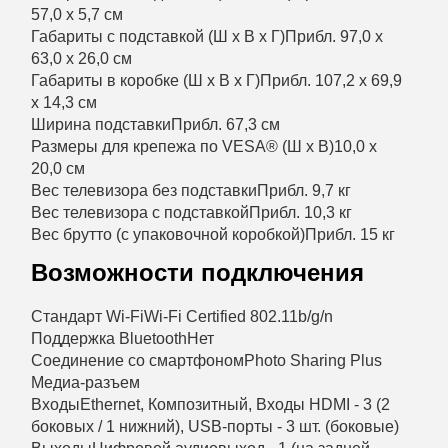
57,0 x 5,7 см
Габариты с подставкой (Ш x В x Г)
Прибл. 97,0 x
63,0 x 26,0 см
Габариты в коробке (Ш x В x Г)
Прибл. 107,2 x 69,9
x 14,3 см
Ширина подставки
Прибл. 67,3 см
Размеры для крепежа по VESA® (Ш x В)
10,0 x
20,0 см
Вес телевизора без подставки
Прибл. 9,7 кг
Вес телевизора с подставкой
Прибл. 10,3 кг
Вес брутто (с упаковочной коробкой)
Прибл. 15 кг
Возможности подключения
Стандарт Wi-Fi
Wi-Fi Certified 802.11b/g/n
Поддержка Bluetooth
Нет
Соединение со смартфоном
Photo Sharing Plus
Медиа-разъем
Входы
Ethernet, Композитный, Входы HDMI - 3 (2
боковых / 1 нижний), USB-порты - 3 шт. (боковые)