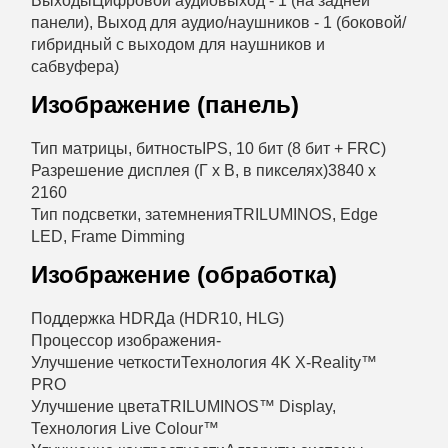
Выходы
Цифровой аудиовыход - 1 (на задней
панели), Выход для аудио/наушников - 1 (боковой/
гибридный с выходом для наушников и
сабвуфера)
Изображение (панель)
Тип матрицы, битность
IPS, 10 бит (8 бит + FRC)
Разрешение дисплея (Г x В, в пикселях)
3840 x
2160
Тип подсветки, затемнения
TRILUMINOS, Edge
LED, Frame Dimming
Изображение (обработка)
Поддержка HDR
Да (HDR10, HLG)
Процессор изображения
-
Улучшение четкости
Технология 4K X-Reality™
PRO
Улучшение цвета
TRILUMINOS™ Display,
Технология Live Colour™