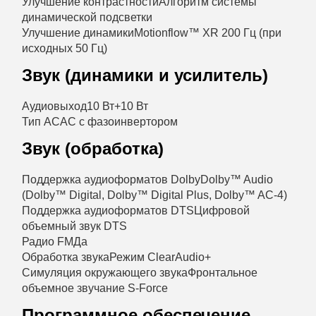
Улучшение контрастности
Алгоритм системы
динамической подсветки
Улучшение динамики
Motionflow™ XR 200 Гц (при
исходных 50 Гц)
Звук (динамики и усилитель)
Аудиовыход
10 Вт+10 Вт
Тип АС
АС с фазоинвертором
Звук (обработка)
Поддержка аудиоформатов Dolby
Dolby™ Audio
(Dolby™ Digital, Dolby™ Digital Plus, Dolby™ AC-4)
Поддержка аудиоформатов DTS
Цифровой
объемный звук DTS
Радио FM
Да
Обработка звука
Режим ClearAudio+
Симуляция окружающего звука
Фронтальное
объемное звучание S-Force
Программное обеспечение