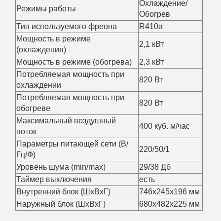
Охлаждение/
Режимы работы
Обогрев
Тип используемого фреона
R410a
Мощность в режиме
2,1 кВт
(
охлаждения
)
Мощность в режиме (
обогрева
)
2,3 кВт
Потребляемая мощность при
820 Вт
охлаждении
Потребляемая мощность при
820 Вт
обогреве
Максимальный воздушный
400 куб. м/час
поток
Параметры питающей сети (В/
220/50/1
Гц/Ф)
Уровень шума (min/max)
29/38 Дб
Таймер выключения
есть
Внутренний блок (ШxВxГ)
746x245x196 мм
Наружный блок (ШxВxГ)
680x482x225 мм