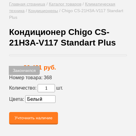
Главная страница
/
Каталог товаров
/
Климатическая
техника
/
Кондиционеры
/
Chigo CS-21H3A-V117 Standart
Plus
Кондиционер Chigo CS-
21H3A-V117 Standart Plus
26 421 руб.
Цена:
Закончился
Номер товара:
368
Количество:
шт.
Цвета:
Учточнить наличие