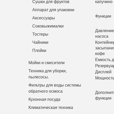
Сушки для фруктов
капучино
Аппарат для упаковки
Функции
Аксессуары
Соковыжималки
Давление
Тостеры
насоса
Чайники
Контейне
засыпани
Плойки
кофе
Емкость 
Мойки и смесители
Резервуа
Техника для уборки,
Дисплей
пылесосы.
Мощност
Фильтры для воды системы
обратного осмоса
Дополнит
функции
Кухонная посуда
Климатическая техника