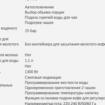
Автоотключение
Выбор объема порции
Подача горячей воды для чая
Подогрев чашек
 водяного
15 бар
р для
я молотого
Без контейнера для засыпания молотого коф
для молока
Нет
р для воды
1.1 л
Нет
ь
1300 Вт
Световая индикация
Программирование жесткости воды
ельные
Одновременное приготовление 2 чашек
Программирование температуры напитка
Функция остановки подачи кофе для регулир
Напряжение/частота: 220-240 В/50/60 Гц