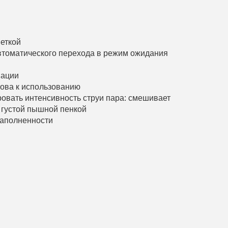
веткой
втоматического перехода в режим ожидания
нации
това к использованию
овать интенсивность струи пара: смешивает
с густой пышной пенкой
наполненности