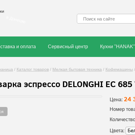
ки
в Донецке
ставка и оплата
Сервисный центр
Кухни "HANAK"
раница
/
Каталог товаров
/
Мелкая бытовая техника
/
Кофемашины
арка эспрессо DELONGHI EC 685
24 
Цена:
Номер тов
ся
Количество
Цвета: