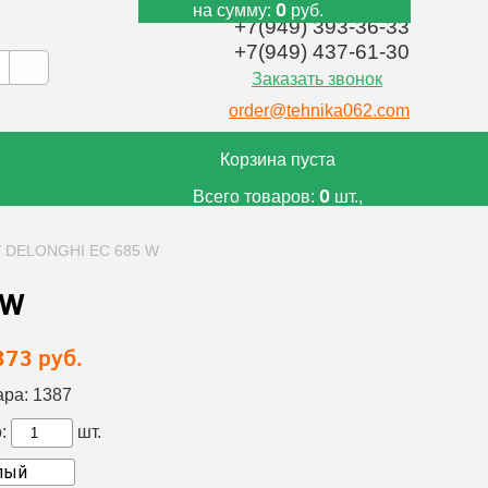
0
на сумму:
руб.
+7(949) 393-36-33
+7(949) 437-61-30
Заказать звонок
order@tehnika062.com
Корзина пуста
0
Всего товаров:
шт.,
0
на сумму:
руб.
/
DELONGHI EC 685 W
 W
373 руб.
ара:
1387
:
шт.