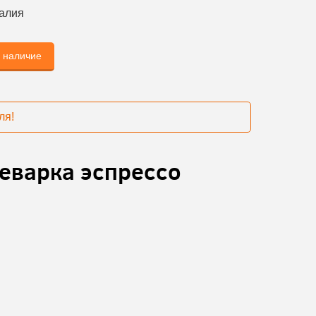
алия
ь наличие
ля!
еварка эспрессо