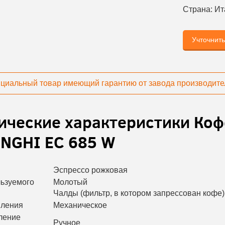
Страна:
Ит
Учточнит
циальный товар имеющий гарантию от завода производите
ические характеристики
Коф
NGHI EC 685 W
Эспрессо рожковая
льзуемого
Молотый
Чалды (фильтр, в котором запрессован кофе)
вления
Механическое
ление
Ручное