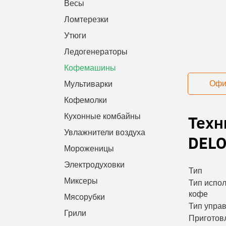
Весы
Ломтерезки
Утюги
Ледогенераторы
Кофемашины
Офи
Мультиварки
Кофемолки
Техн
Кухонные комбайны
Увлажнители воздуха
DELO
Мороженицы
Электродуховки
Тип
Миксеры
Тип испо
кофе
Мясорубки
Тип упра
Грили
Приготов