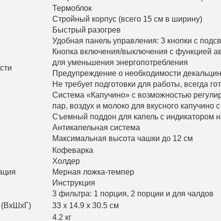
Термоблок
Стройный корпус (всего 15 см в ширину)
Быстрый разогрев
Удобная панель управления: 3 кнопки с подс
Кнопка включения/выключения с функцией а
для уменьшения энергопотребления
сти
Предупреждение о необходимости декальци
Не требует подготовки для работы, всегда го
Система «Капучино» с возможностью регулир
пар, воздух и молоко для вкусного капучино 
Съемный поддон для капель с индикатором 
Антикапельная система
Максимальная высота чашки до 12 см
Кофеварка
Холдер
ация
Мерная ложка-темпер
Инструкция
3 фильтра: 1 порция, 2 порции и для чалдов
 (ВхШхГ)
33 х 14.9 х 30.5 см
4.2 кг