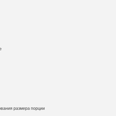
е
ования размера порции