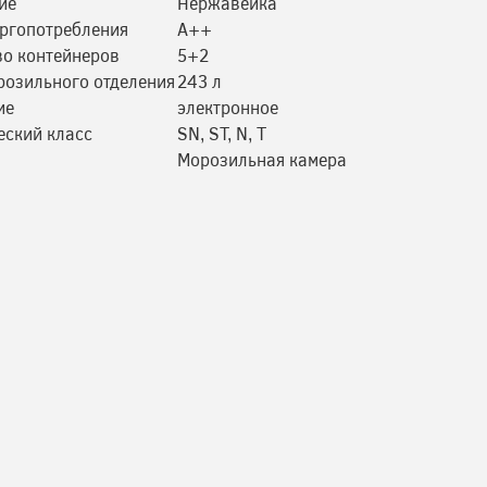
ие
Нержавейка
ергопотребления
А++
во контейнеров
5+2
розильного отделения
243 л
ие
электронное
еский класс
SN, ST, N, T
Морозильная камера