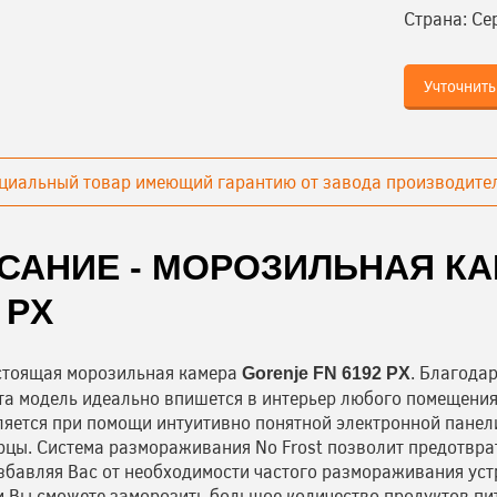
Страна:
Се
Учточнить
циальный товар имеющий гарантию от завода производител
САНИЕ - МОРОЗИЛЬНАЯ КА
 PX
стоящая морозильная камера
. Благода
Gorenje FN 6192 PX
та модель идеально впишется в интерьер любого помещения
яется при помощи интуитивно понятной электронной панел
рцы. Система размораживания No Frost позволит предотвра
збавляя Вас от необходимости частого размораживания уст
 Вы сможете заморозить большое количество продуктов пит