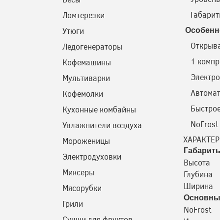
Габаритн
Ломтерезки
Утюги
Особенн
Открыва
Ледогенераторы
1 компр
Кофемашины
Электро
Мультиварки
Автома
Кофемолки
Быстро
Кухонные комбайны
NoFrost
Увлажнители воздуха
ХАРАКТЕ
Мороженицы
Габарит
Электродуховки
Высота
Миксеры
Глубина
Ширина
Мясорубки
Основны
Грили
NoFrost
Сушки для фруктов