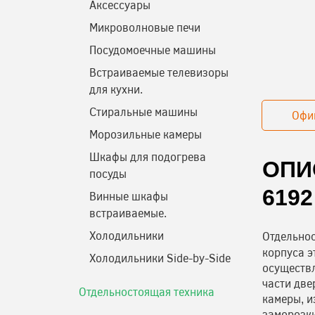
Аксессуары
Микроволновые печи
Посудомоечные машины
Встраиваемые телевизоры
для кухни.
Стиральные машины
Офи
Морозильные камеры
Шкафы для подогрева
ОПИ
посуды
6192
Винные шкафы
встраиваемые.
Холодильники
Отдельно
корпуса э
Холодильники Side-by-Side
осуществл
части две
Отдельностоящая техника
камеры, и
заморозки