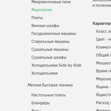
Микроволновые печи
и полезны
Морозилки
Плиты
Характер
Винные шкафы
Класс э
Посудомоечные машины
Цвет - 
Стиральные машины
Климатич
Сушильные машины
Общий о
Сушильные шкафы
Мощност
Холодильники Side-by-Side
Время п
Холодильники
Морозил
Мелкая бытовая техника
Ящики -
Ящик/по
Настольные плиты
Расход 
Блендеры
Уровень
Весы