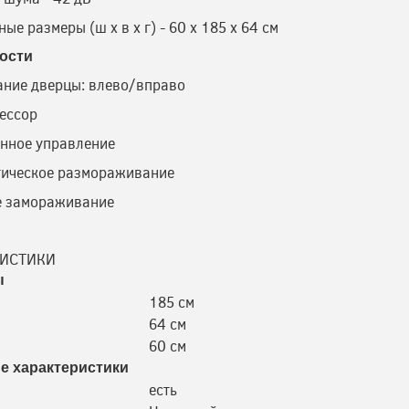
ые размеры (ш х в х г) - 60 х 185 х 64 см
ости
ние дверцы: влево/вправо
ессор
нное управление
тическое размораживание
е замораживание
РИСТИКИ
ы
185 см
64 см
60 см
е характеристики
есть