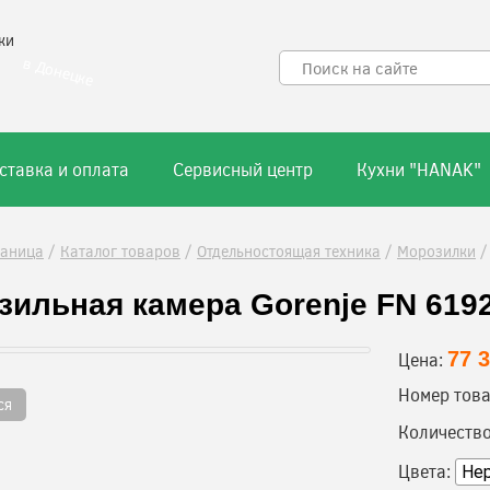
ки
в Донецке
ставка и оплата
Сервисный центр
Кухни "HANAK"
раница
/
Каталог товаров
/
Отдельностоящая техника
/
Морозилки
зильная камера Gorenje FN 619
77 
Цена:
Номер това
ся
Количество
Цвета: