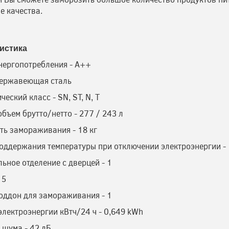
е качества.
истика
нергопотребления - A++
нержавеющая сталь
еский класс - SN, ST, N, T
бъем брутто/нетто - 277 / 243 л
ь замораживания - 18 кг
оддержания температуры при отключении электроэнергии - 
ьное отделение с дверцей - 1
 5
ддон для замораживания - 1
электроэнергии кВтч/24 ч - 0,649 kWh
 шума - 42 дБ