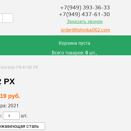
+7(949) 393-36-33
+7(949) 437-61-30
Заказать звонок
order@tehnika062.com
Корзина пуста
Всего товаров:
шт.,
0
на сумму:
руб.
0
/
Gorenje FN 6192 PX
2 PX
319 руб.
ра:
2021
:
шт.