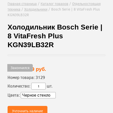
Главная страница
/
Каталог товаров
/
Отдельностоящая
техника
/
Холодильники
/
Bosch Serie | 8 VitaFresh Plus
KGN39LB32R
Холодильник Bosch Serie |
8 VitaFresh Plus
KGN39LB32R
Закончился
98 719 руб.
Цена:
Номер товара:
3129
Количество:
шт.
Цвета:
Учточнить наличие