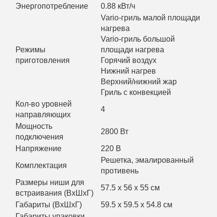
Энергопотребление
0.88 кВт/ч
Variо-гриль малой площади
нагрева
Variо-гриль большой
Режимы
площади нагрева
приготовления
Горячий воздух
Нижний нагрев
Верхний/нижний жар
Гриль с конвекцией
Кол-во уровней
4
направляющих
Мощность
2800 Вт
подключения
Напряжение
220 В
Решетка, эмалированный
Комплектация
противень
Размеры ниши для
57.5 х 56 х 55 см
встраивания (ВхШхГ)
Габариты (ВхШхГ)
59.5 x 59.5 x 54.8 см
Габариты упаковки