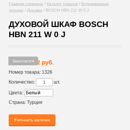
Главная страница
/
Каталог товаров
/
Встраиваемая
техника
/
Духовки
/
BOSCH HBN 211 W 0 J
ДУХОВОЙ ШКАФ BOSCH
HBN 211 W 0 J
Закончился
25 602 руб.
Цена:
Номер товара:
1326
Количество:
шт.
Цвета:
Страна:
Турция
Учточнить наличие