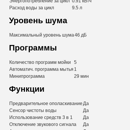
Энергопотребление за цикл
0.91 кВтч
Расход воды за цикл
9.5 л
Уровень шума
Максимальный уровень шума
46 дБ
Программы
Количество программ мойки
5
Автоматич. программа мытья
1
Минипрограмма
29 мин
Функции
Предварительное ополаскивание
Да
Сенсор чистоты воды
Да
Использование средств 3 в 1
Да
Отключение звукового сигнала
Да