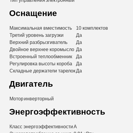
Тип управления
электронный
Оснащение
Максимальная вместимость
10 комплектов
Третий уровень загрузки
Да
Верхний разбрызгиватель
Да
Двойное верхнее коромысло
Да
Встроенный теплообменник
Да
Регулировка высоты короба
Да
Складные держатели тарелок
Да
Двигатель
Мотор
инверторный
Энергоэффективность
Класс энергоэффективности
A