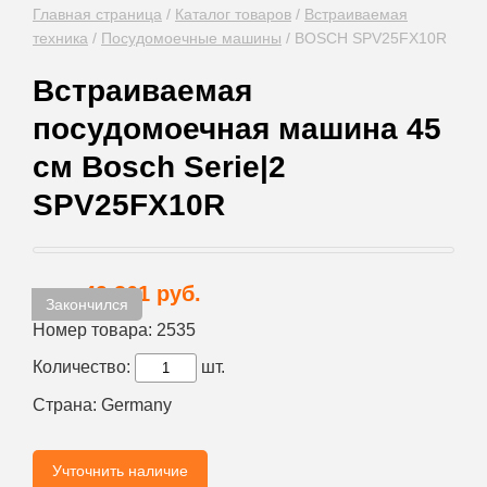
Главная страница
/
Каталог товаров
/
Встраиваемая
техника
/
Посудомоечные машины
/
BOSCH SPV25FX10R
Встраиваемая
посудомоечная машина 45
см Bosch Serie|2
SPV25FX10R
49 361 руб.
Цена:
Закончился
Номер товара:
2535
Количество:
шт.
Страна:
Germany
Учточнить наличие