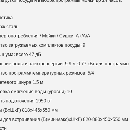
агрузки посуды и выбора программы мойки до 24 часов.
истика
рж сталь
нергопотребления / Мойки / Сушки: A+/A/A
тво загружаемых комплектов посуды: 9
 шума: всего 47 дБ
ение воды и электроэнергии: 9.9 л, 0.77 кВт для программы
тво программ/температурных режимов: 5/4
етевого шнура 1.5 м
овка смягчения воды (уровни) 10
ь подключения 1950 вт
ы (ВхШхГ) 818x446x550 мм
 для встраивания (В(мин-макс)хШхГ) 820-880x450x550 мм
сти