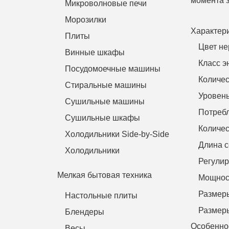
момента з
Микроволновые печи
Морозилки
Характер
Плиты
Цвет не
Винные шкафы
Класс э
Посудомоечные машины
Количес
Стиральные машины
Уровень
Сушильные машины
Потребл
Сушильные шкафы
Количес
Холодильники Side-by-Side
Длина с
Холодильники
Регулир
Мелкая бытовая техника
Мощност
Размер
Настольные плиты
Размеры
Блендеры
Особенно
Весы