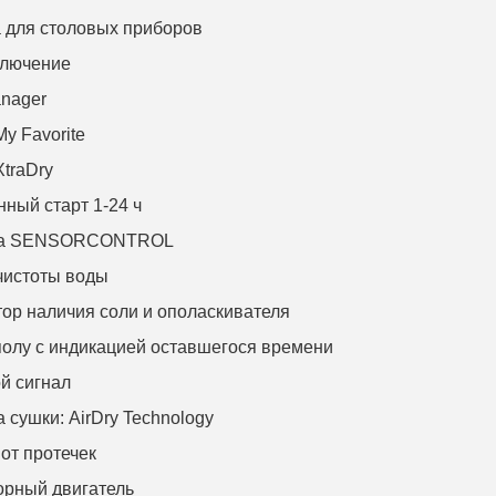
 для столовых приборов
ключение
anager
y Favorite
XtraDry
ный старт 1-24 ч
ма SENSORCONTROL
чистоты воды
ор наличия соли и ополаскивателя
полу с индикацией оставшегося времени
й сигнал
 сушки: AirDry Technology
от протечек
орный двигатель