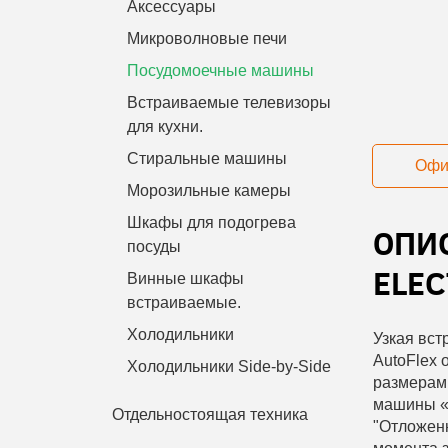
Аксессуары
Микроволновые печи
Посудомоечные машины
Встраиваемые телевизоры
для кухни.
Стиральные машины
Офи
Морозильные камеры
Шкафы для подогрева
ОПИ
посуды
ELEC
Винные шкафы
встраиваемые.
Холодильники
Узкая вс
AutoFlex 
Холодильники Side-by-Side
размерам 
машины «T
Отдельностоящая техника
"Отложенн