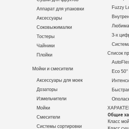
Fuzzy L
Аппарат для упаковки
Внутре
Аксессуары
Любима
Соковыжималки
3-х ци
Тостеры
Система
Чайники
Список п
Плойки
AutoFle
Мойки и смесители
Eco 50°
Аксессуары для моек
Интенси
Дозаторы
Быстрая
Измельчители
Ополас
Мойки
ХАРАКТЕ
Общие ха
Смесители
Класс мо
Системы сортировки
Класс су