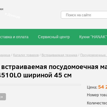
ки
в Донецке
ставка и оплата
Сервисный центр
Кухни "HANAK"
раница
/
Каталог товаров
/
Встраиваемая техника
/
Посудомоечные
 встраиваемая посудомоечная ма
4510LO шириной 45 см
54 
Цена:
Номер тов
ся
Количество