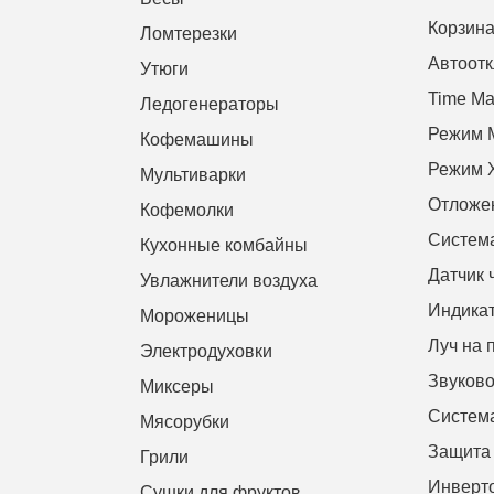
Корзина
Ломтерезки
Автоот
Утюги
Time M
Ледогенераторы
Режим M
Кофемашины
Режим 
Мультиварки
Отложен
Кофемолки
Систе
Кухонные комбайны
Датчик 
Увлажнители воздуха
Индикат
Мороженицы
Луч на 
Электродуховки
Звуково
Миксеры
Система
Мясорубки
Защита 
Грили
Инверт
Сушки для фруктов