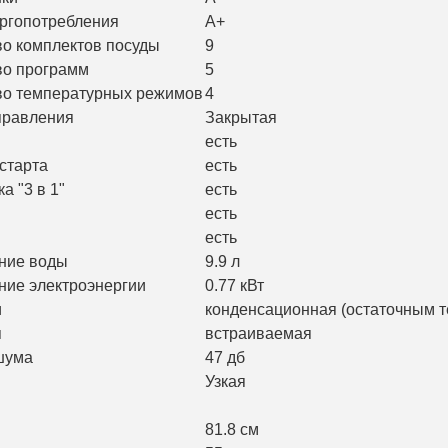
ергопотребления
A+
во комплектов посуды
9
во программ
5
во температурных режимов
4
правления
Закрытая
есть
старта
есть
а "3 в 1"
есть
есть
есть
ние воды
9.9 л
ние электроэнергии
0.77 кВт
и
конденсационная (остаточным т
я
встраиваемая
шума
47 дб
Узкая
81.8 см