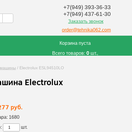
+7(949) 393-36-33
+7(949) 437-61-30
Заказать звонок
order@tehnika062.com
Корзина пуста
0
Всего товаров:
шт.,
0
на сумму:
руб.
 машины
/
Electrolux ESL94510LO
шина Electrolux
277 руб.
ара:
1680
:
шт.