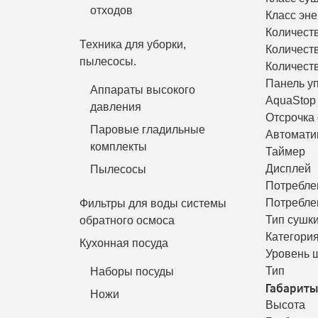
отходов
Класс эн
Количест
Техника для уборки,
Количест
пылесосы.
Количест
Панель у
Аппараты высокого
AquaStop
давления
Отсрочка 
Паровые гладильные
Автоматик
комплекты
Таймер
Дисплей
Пылесосы
Потребле
Потребле
Фильтры для воды системы
Тип сушк
обратного осмоса
Категори
Кухонная посуда
Уровень 
Тип
Наборы посуды
Габариты
Ножи
Высота