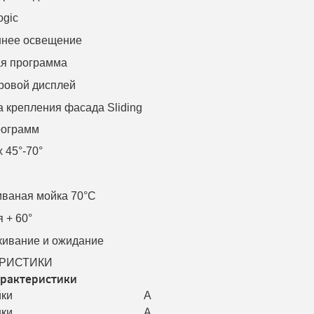
ogic
ннее освещение
я программа
фровой дисплей
 крепления фасада Sliding
рограмм
x 45°-70°
ваная мойка 70°C
 + 60°
кивание и ожидание
РИСТИКИ
рактеристики
йки
A
шки
A