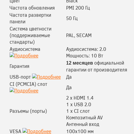
Цвет
Black
Частота обновления
PMI 200 Гц
Частота развертки
50 Гц
панели
Система цветности
(поддерживаемые
PAL, SECAM
стандарты)
Аудиосистема
Аудиосистема: 2.0
Мощность: 10 Вт
официальной
12 месяцев
Гарантия
гарантии от производителя
USB-порт
Да
CI (PCMCIA) слот
Да
2 x HDMI 1.4
1 х USB 2.0
Разъемы (порты)
1 x CI слот
Композитный AV
Антенный вход
VESA
100x100 мм