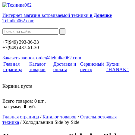
Интернет-магазин встраиваемой техники
в Донецке
Tehnika062.com
+7(949) 393-36-33
+7(949) 437-61-30
Заказать звонок
order@tehnika062.com
Главная
Каталог
Доставка и
Сервисный
Кухни
страница
товаров
оплата
центр
"HANAK"
Корзина пуста
Всего товаров:
0
шт.,
на сумму:
0
руб.
Главная страница
/
Каталог товаров
/
Отдельностоящая
техника
/
Холодильники Side-by-Side