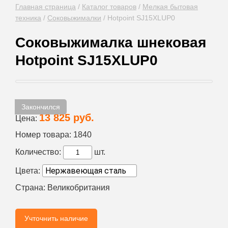
Главная страница
/
Каталог товаров
/
Мелкая бытовая
техника
/
Соковыжималки
/
Hotpoint SJ15XLUP0
Соковыжималка шнековая
Hotpoint SJ15XLUP0
Закончился
13 825 руб.
Цена:
Номер товара:
1840
Количество:
шт.
Цвета:
Страна:
Великобритания
Учточнить наличие