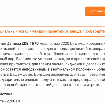
Учточнит
циальный товар имеющий гарантию от завода производите
Zanussi ZDB 1670
утюг
мощностью 2200 Вт с эмалированной
х тканей - не оставляя следов от воды при низкой темпера
 время глажки и способствует более легкой глажки плотных 
ный пар, Вы сможете устранить складки и привести свой га
кция пригодиться для глажки пальто, пиджаков и деловых 
и он остается неподвижным в вертикальном положении боле
сть в Вашем доме. Большой резервуар для воды позволяет
едварительно очищает воду и тем самым предотвращают о
ает освобождение отверстий для пара от накипи и грязи.
истика
ь - 2200 Вт