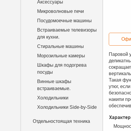
Аксессуары
Микроволновые печи
Посудомоечные машины
Встраиваемые телевизоры
для кухни.
Офи
Стиральные машины
Паровой 
Морозильные камеры
деликатны
Шкафы для подогрева
сокращает
посуды
вертикаль
Такая фун
Винные шкафы
утюг, есл
встраиваемые.
безопасно
Холодильники
накипи пр
обеспечив
Холодильники Side-by-Side
Характер
Отдельностоящая техника
Мощност