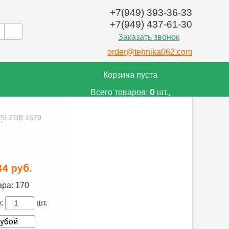
+7(949) 393-36-33
+7(949) 437-61-30
Заказать звонок
order@tehnika062.com
Корзина пуста
0
Всего товаров:
шт.,
0
на сумму:
руб.
SI ZDB 1670
84 руб.
ара:
170
:
шт.