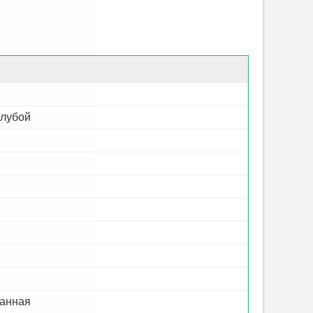
олубой
анная