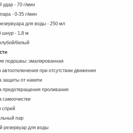
 удар - 70 г/мин
пара - 0-35 г/мин
езервуара для воды - 250 мл
 шнур - 1,8 м
голубой/белый
сти
ие подошвы: эмалированная
 автоотключения при отсутствии движения
 защиты от накипи
а предотвращения проливания
а самоочистки
 спрей
альный пар
й резервуар для воды