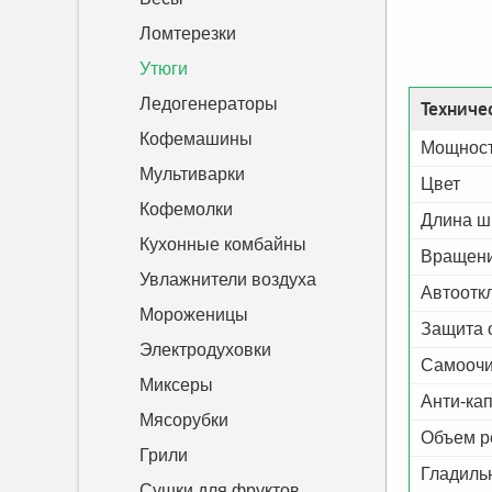
Ломтерезки
Утюги
Ледогенераторы
Техниче
Кофемашины
Мощност
Мультиварки
Цвет
Кофемолки
Длина ш
Кухонные комбайны
Вращени
Увлажнители воздуха
Автоотк
Мороженицы
Защита 
Электродуховки
Самоочи
Миксеры
Анти-ка
Мясорубки
Объем р
Грили
Гладиль
Сушки для фруктов