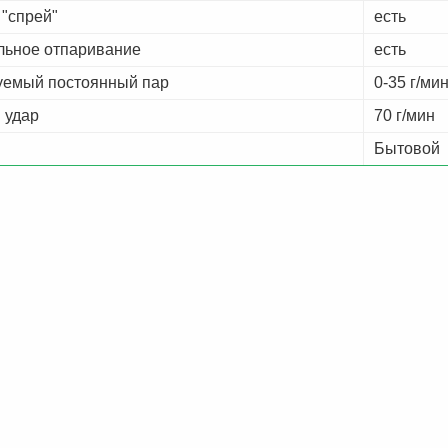
 "спрей"
есть
льное отпаривание
есть
уемый постоянный пар
0-35 г/ми
 удар
70 г/мин
Бытовой