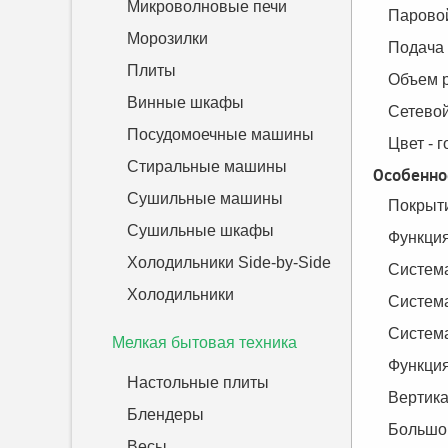
Микроволновые печи
Паровой
Морозилки
Подача 
Плиты
Объем р
Винные шкафы
Сетевой
Посудомоечные машины
Цвет - 
Стиральные машины
Особенно
Сушильные машины
Покрыт
Сушильные шкафы
Функция
Холодильники Side-by-Side
Система
Холодильники
Систем
Систем
Мелкая бытовая техника
Функция
Настольные плиты
Вертик
Блендеры
Большо
Весы