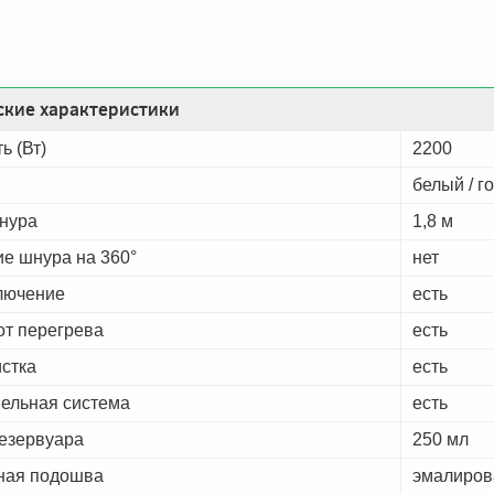
ские характеристики
ь (Вт)
2200
белый / г
нура
1,8 м
е шнура на 360°
нет
лючение
есть
от перегрева
есть
стка
есть
пельная система
есть
езервуара
250 мл
ная подошва
эмалиров