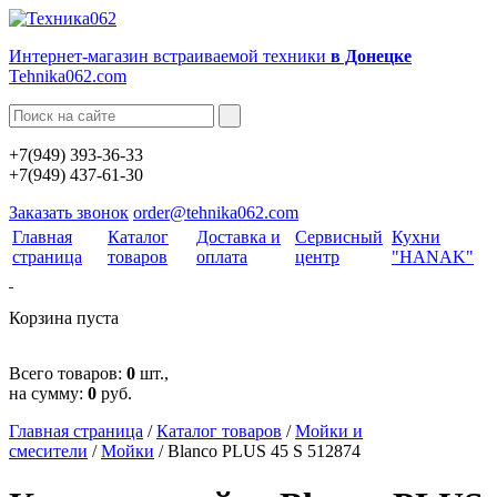
Интернет-магазин встраиваемой техники
в Донецке
Tehnika062.com
+7(949) 393-36-33
+7(949) 437-61-30
Заказать звонок
order@tehnika062.com
Главная
Каталог
Доставка и
Сервисный
Кухни
страница
товаров
оплата
центр
"HANAK"
Корзина пуста
Всего товаров:
0
шт.,
на сумму:
0
руб.
Главная страница
/
Каталог товаров
/
Мойки и
смесители
/
Мойки
/
Blanco PLUS 45 S 512874