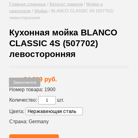
Главная страница
/
Каталог товаров
/
Мойки и
смесители
/
Мойки
/
BLANCO CLASSIC 4S (507702)
левосторонняя
Кухонная мойка BLANCO
CLASSIC 4S (507702)
левосторонняя
34 819 руб.
Цена:
Закончился
Номер товара:
1900
Количество:
шт.
Цвета:
Страна:
Germany