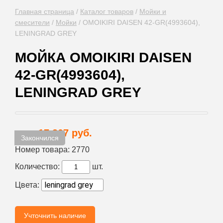
Главная страница
/
Каталог товаров
/
Мойки и
смесители
/
Мойки
/
OMOIKIRI DAISEN 42-GR(4993604),
LENINGRAD GREY
МОЙКА OMOIKIRI DAISEN
42-GR(4993604),
LENINGRAD GREY
17 307 руб.
Цена:
Закончился
Номер товара:
2770
Количество:
шт.
Цвета:
Учточнить наличие