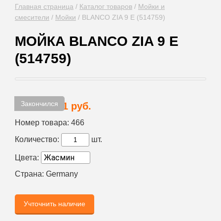
Главная страница
/
Каталог товаров
/
Мойки и
смесители
/
Мойки
/
BLANCO ZIA 9 E (514759)
МОЙКА BLANCO ZIA 9 E
(514759)
Закончился
32 771 руб.
Цена:
Номер товара:
466
Количество:
шт.
Цвета:
Страна:
Germany
Учточнить наличие