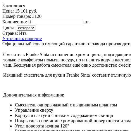
Закончился
Цена:
15 101 руб.
Номер товара:
3120
Количество:
шт.
Цвета:
Страна:
Ита
Учточнить наличие
Официальный товар имеющий гарантию от завода производите
Смеситель Franke Sinta
исполнение хром и цвета, подходящие 
только с комфортом помыть посуду, но и налить воду в кастр
чаш. Бесшумная работа смесителя ещё одно достоинство с
месит
Изящный смеситель для кухни Franke Sinta составит отличну
Дополнительная информация:
Смеситель однорычажный
с выдвижным шлангом
Управление сверху
Корпус из латуни с низким содержанием свинца
Покрытие - сочетание хромированной поверхности и эмал
Угол поворота излива 120°