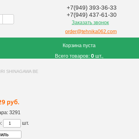
+7(949) 393-36-33
+7(949) 437-61-30
Заказать звонок
order@tehnika062.com
Корзина пуста
0
Всего товаров:
шт.,
0
на сумму:
руб.
IRI SHINAGAWA BE
29 руб.
ара:
3291
:
шт.