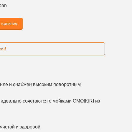
pan
ь наличие
ля!
иле и снабжен высоким поворотным
идеально сочетаются с мой­ками OMOIKIRI из
чистой и здоровой.