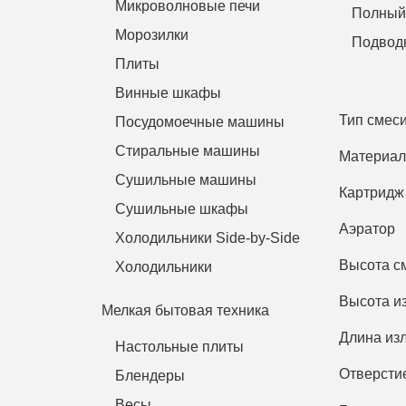
Микроволновые печи
Полный 
Морозилки
Подводк
Плиты
Винные шкафы
Тип смес
Посудомоечные машины
Стиральные машины
Материал
Сушильные машины
Картридж
Сушильные шкафы
Аэратор
Холодильники Side-by-Side
Высота с
Холодильники
Высота и
Мелкая бытовая техника
Длина из
Настольные плиты
Отверстие
Блендеры
Весы