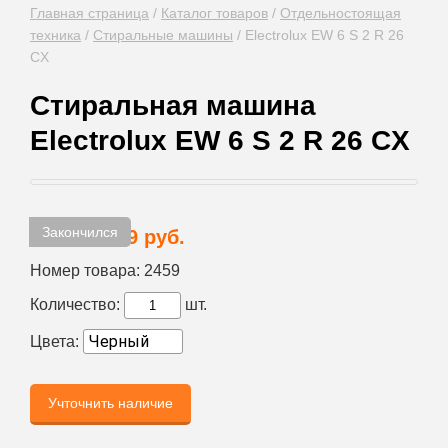
Главная страница
/
Каталог товаров
/
Отдельностоящая
техника
/
Стиральные машины
/
Electrolux EW 6 S 2 R 26
CX
Стиральная машина
Electrolux EW 6 S 2 R 26 CX
Закончился
43 319 руб.
Цена:
Номер товара:
2459
Количество:
шт.
Цвета:
Учточнить наличие