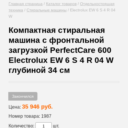
Главная страница
/
Каталог товаров
/
Отдельностоящая
техника
/
Стиральные машины
/
Electrolux EW 6 S 4 R 04
W
Компактная стиральная
машина с фронтальной
загрузкой PerfectCare 600
Electrolux EW 6 S 4 R 04 W
глубиной 34 см
Закончился
35 946 руб.
Цена:
Номер товара:
1987
Количество:
шт.