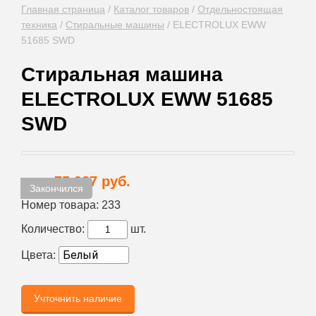
Главная страница
/
Каталог товаров
/
Отдельностоящая
техника
/
Стиральные машины
/
ELECTROLUX EWW
51685 SWD
Стиральная машина
ELECTROLUX EWW 51685
SWD
75 987 руб.
Цена:
Закончился
Номер товара:
233
Количество:
шт.
Цвета:
Учточнить наличие