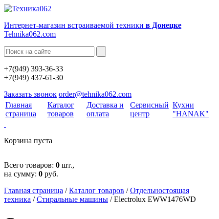
Интернет-магазин встраиваемой техники
в Донецке
Tehnika062.com
+7(949) 393-36-33
+7(949) 437-61-30
Заказать звонок
order@tehnika062.com
Главная
Каталог
Доставка и
Сервисный
Кухни
страница
товаров
оплата
центр
"HANAK"
Корзина пуста
Всего товаров:
0
шт.,
на сумму:
0
руб.
Главная страница
/
Каталог товаров
/
Отдельностоящая
техника
/
Стиральные машины
/
Electrolux EWW1476WD