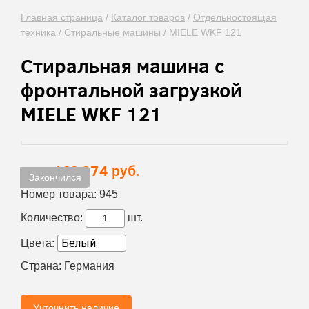
Главная страница
/
Каталог товаров
/
Отдельностоящая
техника
/
Стиральные машины
/
MIELE WKF 121
Стиральная машина с
фронтальной загрузкой
MIELE WKF 121
168 974 руб.
Цена:
Закончился
Номер товара:
945
Количество:
шт.
Цвета:
Страна:
Германия
Учточнить наличие