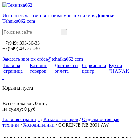
Интернет-магазин встраиваемой техники
в Донецке
Tehnika062.com
+7(949) 393-36-33
+7(949) 437-61-30
Заказать звонок
order@tehnika062.com
Главная
Каталог
Доставка и
Сервисный
Кухни
страница
товаров
оплата
центр
"HANAK"
Корзина пуста
Всего товаров:
0
шт.,
на сумму:
0
руб.
Главная страница
/
Каталог товаров
/
Отдельностоящая
техника
/
Холодильники
/
GORENJE RB 3091 AW