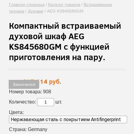
Главная страница
/
Каталог товаров
/
Встраиваемая
техника
/
Духовки
/
AEG KS845680GM
Компактный встраиваемый
духовой шкаф AEG
KS845680GM с функцией
приготовления на пару.
217 414 руб.
Цена:
Закончился
Номер товара:
908
Количество:
шт.
Цвета:
Страна:
Germany