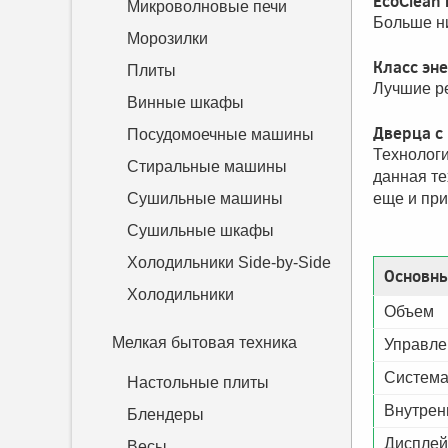
EcoClean 
Микроволновые печи
Больше ни
Морозилки
Класс эн
Плиты
Лучшие ре
Винные шкафы
Дверца с
Посудомоечные машины
Технологи
Стиральные машины
данная те
Сушильные машины
еще и при
Сушильные шкафы
Холодильники Side-by-Side
Основны
Холодильники
Объем
Мелкая бытовая техника
Управле
Система
Настольные плиты
Внутрен
Блендеры
Дисплей
Весы