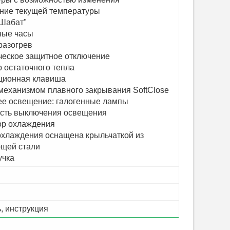
ние текущей температуры
"Шабат"
ные часы
разогрев
ческое защитное отключение
 остаточного тепла
ионная клавиша
механизмом плавного закрывания SoftClose
ее освещение: галогенные лампы
сть выключения освещения
ор охлаждения
охлаждения оснащена крыльчаткой из
щей стали
учка
, инструкция