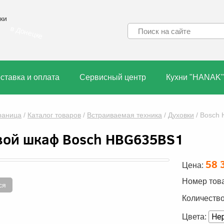
ки
в Донецке
ставка и оплата
Сервисный центр
Кухни "HANAK"
раница
/
Каталог товаров
/
Встраиваемая техника
/
Духовки
/
Bosch
вой шкаф Bosch HBG635BS1
58 
Цена:
Номер тов
ся
Количество
Цвета: