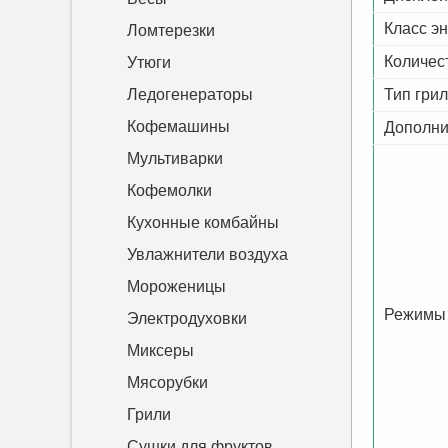
Класс э
Ломтерезки
Количес
Утюги
Ледогенераторы
Тип гри
Кофемашины
Дополни
Мультиварки
Кофемолки
Кухонные комбайны
Увлажнители воздуха
Мороженицы
Режимы 
Электродуховки
Миксеры
Мясорубки
Грили
Сушки для фруктов