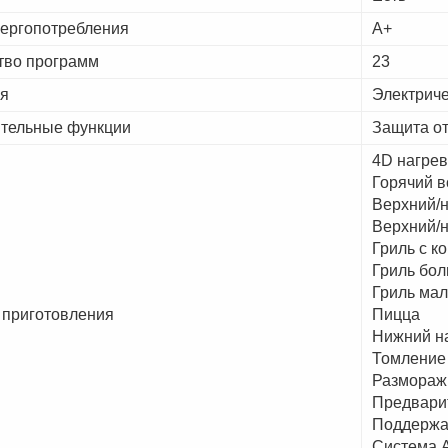
нергопотребления
А+
тво программ
23
ля
Электрич
тельные функции
Защита от
4D нагрев
Горячий в
Верхний/
Верхний/н
Гриль с к
Гриль бо
Гриль ма
приготовления
Пицца
Нижний н
Томление
Размораж
Предвари
Поддержа
Система A