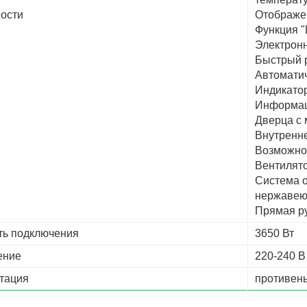
ости
Отображе
Функция 
Электрон
Быстрый 
Автомати
Индикатор
Информац
Дверца с 
Внутренн
Возможно
Вентилят
Система 
нержавею
Прямая р
ь подключения
3650 Вт
ение
220-240 В
тация
противень