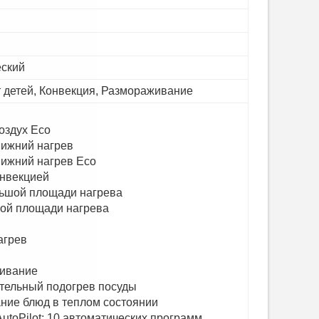
еский
 детей, Конвекция, Размораживание
оздух Eco
нижний нагрев
ижний нагрев Eco
онвекцией
льшой площади нагрева
лой площади нагрева
агрев
ивание
тельный подогрев посуды
ние блюд в теплом состоянии
utoPilot: 10 автоматических программ