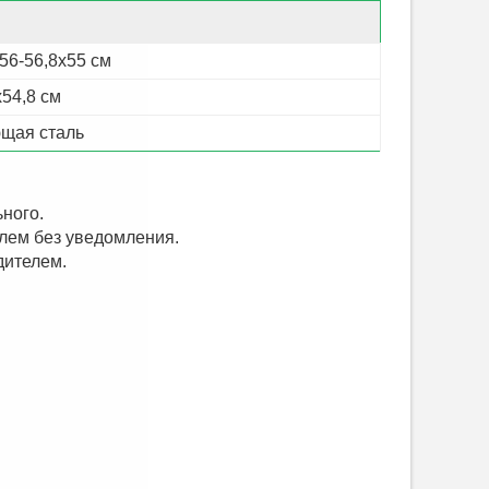
х56-56,8х55 см
х54,8 см
щая сталь
ного.
елем без уведомления.
дителем.