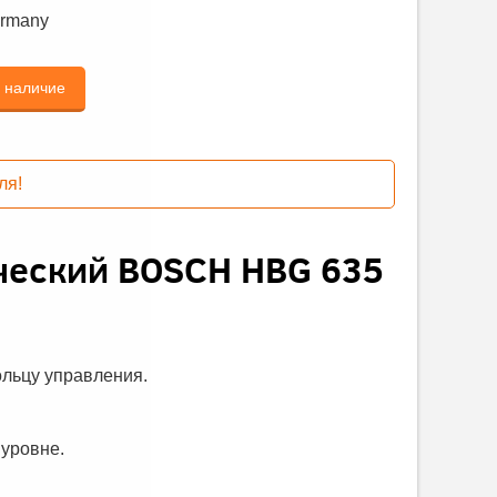
rmany
ь наличие
ля!
ческий BOSCH HBG 635
ольцу управления.
уровне.