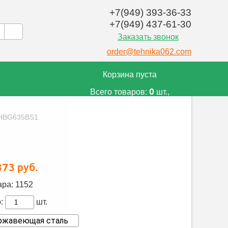
+7(949) 393-36-33
+7(949) 437-61-30
Заказать звонок
order@tehnika062.com
Корзина пуста
0
Всего товаров:
шт.,
0
на сумму:
руб.
 HBG635BS1
373 руб.
ара:
1152
:
шт.