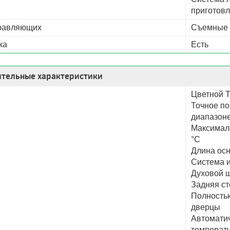
приготов
равляющих
Съемные
ка
Есть
тельные характеристики
Цветной T
Точное по
диапазоне
Максималь
°С
Длина осн
Система 
Духовой ш
Задняя ст
Полностью
дверцы
Автомати
температ