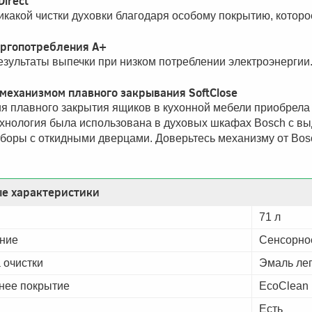
Direct
какой чистки духовки благодаря особому покрытию, которо
ергопотребления A+
зультаты выпечки при низком потреблении электроэнергии
 механизмом плавного закрывания SoftClose
я плавного закрытия ящиков в кухонной мебели приобрела
хнология была использована в духовых шкафах Bosch с вы
боры с откидными дверцами. Доверьтесь механизму от Bos
е характеристики
71 л
ние
Сенсорно
 очистки
Эмаль лег
нее покрытие
EcoClean 
Есть