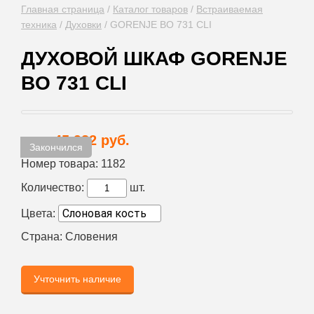
Главная страница
/
Каталог товаров
/
Встраиваемая
техника
/
Духовки
/
GORENJE BO 731 CLI
ДУХОВОЙ ШКАФ GORENJE
BO 731 CLI
45 982 руб.
Цена:
Закончился
Номер товара:
1182
Количество:
шт.
Цвета:
Страна:
Словения
Учточнить наличие