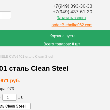
+7(949) 393-36-33
+7(949) 437-61-30
Заказать звонок
order@tehnika062.com
Корзина пуста
Всего товаров:
0
шт.,
на сумму:
0
руб.
IELE CVA 6401 сталь Clean Steel
1 сталь Clean Steel
 671 руб.
ара:
973
:
шт.