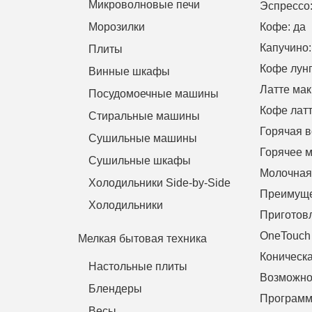
Микроволновые печи
Эспрессо
Морозилки
Кофе
:
да
Капучино
Плиты
Кофе лун
Винные шкафы
Латте мак
Посудомоечные машины
Кофе латт
Стиральные машины
Горячая в
Сушильные машины
Горячее м
Сушильные шкафы
Молочная 
Холодильники Side-by-Side
Преимуще
Холодильники
Приготов
OneTouch 
Мелкая бытовая техника
Коническ
Настольные плиты
Возможнос
Блендеры
Программ
Весы