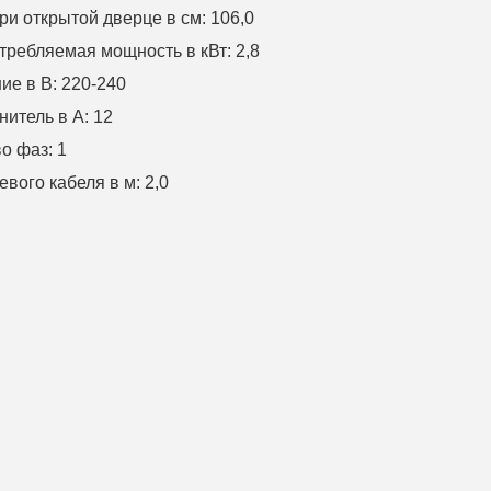
ри открытой дверце в см
: 106,0
требляемая мощность в кВт
: 2,8
ие в В
: 220-240
нитель в А
: 12
во фаз
: 1
евого кабеля в м
: 2,0