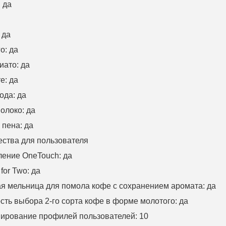
:
да
:
да
го
:
да
иато: да
е: да
ода: да
олоко: да
пена: да
ства для пользователя
ление
OneTouch:
да
for Two:
да
ая мельница для помола кофе с сохранением аромата
:
да
ть выбора 2-го сорта кофе в форме молотого
:
да
ирование профилей пользователей
: 10