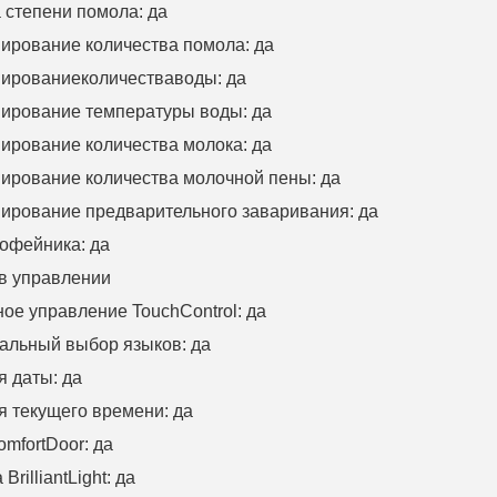
 степени помола
:
да
ирование количества помола
:
да
ирование
количества
воды
:
да
ирование температуры воды: да
ирование количества молока: да
ирование количества молочной пены
:
да
ирование предварительного заваривания
:
да
кофейника
:
да
в управлении
ное управление
TouchControl:
да
альный выбор языков
:
да
я даты
:
да
я текущего времени
:
да
mfortDoor:
да
а
BrilliantLight:
да