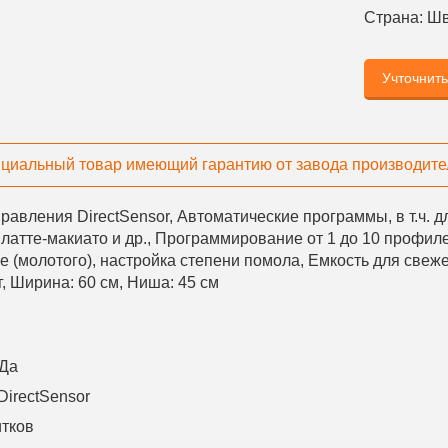
Страна:
Шв
Учточнит
циальный товар имеющий гарантию от завода производите
равления DirectSensor, Автоматические программы, в т.ч. 
 латте-макиато и др., Программирование от 1 до 10 профил
е (молотого), настройка степени помола, Емкость для свеж
г, Ширина: 60 см, Ниша: 45 см
Да
 DirectSensor
тков