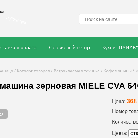
ки
в Донецке
ставка и оплата
Сервисный центр
Кухни "HANAK"
раница
/
Каталог товаров
/
Встраиваемая техника
/
Кофемашины
/
M
машина зерновая MIELE CVA 640
368
Цена:
Номер тов
ся
Количество
Цвета: