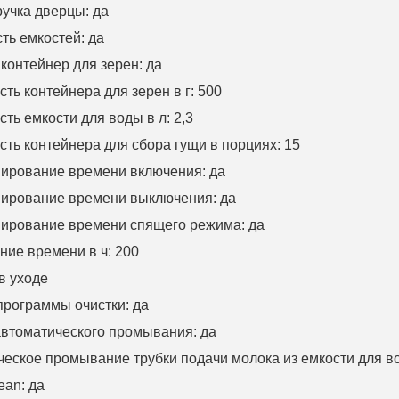
ручка дверцы
:
да
ть емкостей
:
да
онтейнер для зерен: да
ть контейнера для зерен в г
: 500
ть емкости для воды в л
:
2
,
3
ть контейнера для сбора гущи в порциях
: 15
ирование времени включения
:
да
ирование времени выключения
:
да
ирование времени спящего режима
:
да
ние времени в ч
:
200
в уходе
программы очистки
:
да
автоматического промывания
:
да
еское промывание трубки подачи молока из емкости для в
ean:
да