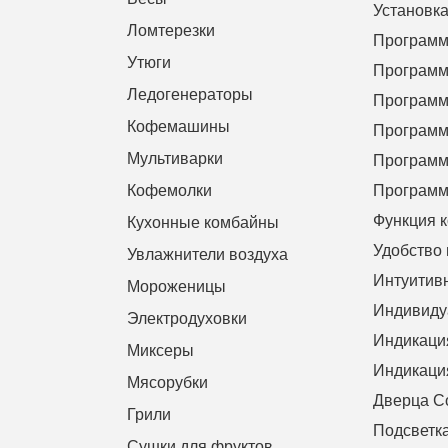
Установка
Ломтерезки
Программ
Утюги
Программ
Ледогенераторы
Программ
Кофемашины
Программ
Мультиварки
Программ
Кофемолки
Программ
Функция 
Кухонные комбайны
Удобство 
Увлажнители воздуха
Интуитив
Мороженицы
Индивиду
Электродуховки
Индикаци
Миксеры
Индикаци
Мясорубки
Дверца
Co
Грили
Подсветк
Сушки для фруктов