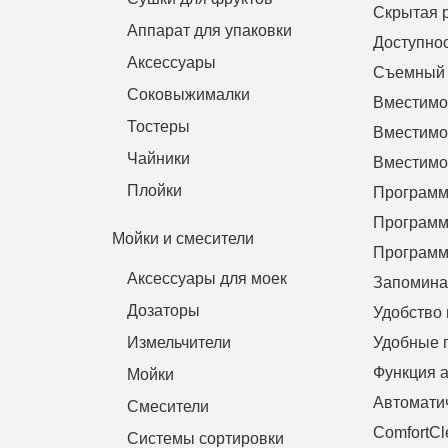
Скрытая 
Аппарат для упаковки
Доступнос
Аксессуары
Съемный к
Соковыжималки
Вместимос
Тостеры
Вместимос
Чайники
Вместимос
Плойки
Программ
Программ
Мойки и смесители
Программ
Аксессуары для моек
Запомина
Дозаторы
Удобство 
Измельчители
Удобные 
Функция 
Мойки
Автоматич
Смесители
ComfortCl
Системы сортировки