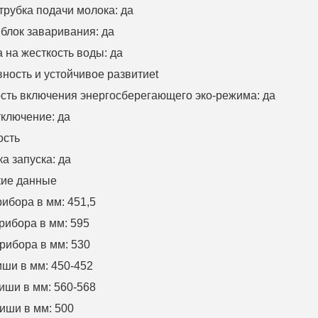
трубка подачи молока
:
да
блок заваривания
:
да
 на жесткость воды
:
да
ность и устойчивое развитие
t
сть включения энергосберегающего эко-режима
:
да
тключение
:
да
ость
а запуска
:
да
кие данные
ибора в мм: 451,5
рибора в мм
: 595
прибора в мм
:
530
иши в мм
:
4
50-
4
5
2
иши в мм
: 5
6
0-
5
6
8
ниши в мм
:
50
0