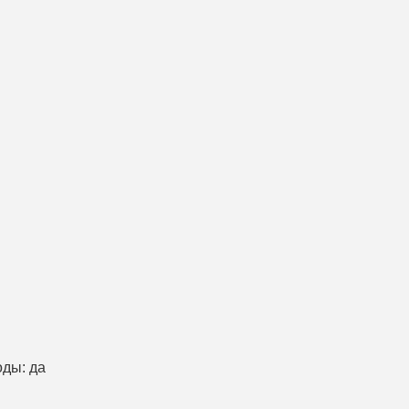
оды
:
да