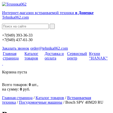
Интернет-магазин встраиваемой техники
в Донецке
Tehnika062.com
+7(949) 393-36-33
+7(949) 437-61-30
Заказать звонок
order@tehnika062.com
Главная
Каталог
Доставка и
Сервисный
Кухни
страница
товаров
оплата
центр
"HANAK"
Корзина пуста
Всего товаров:
0
шт.,
на сумму:
0
руб.
Главная страница
/
Каталог товаров
/
Встраиваемая
техника
/
Посудомоечные машины
/
Bosch SPV 40M20 RU