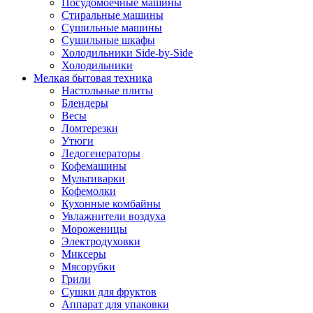
Посудомоечные машины
Стиральные машины
Сушильные машины
Сушильные шкафы
Холодильники Side-by-Side
Холодильники
Мелкая бытовая техника
Настольные плиты
Блендеры
Весы
Ломтерезки
Утюги
Ледогенераторы
Кофемашины
Мультиварки
Кофемолки
Кухонные комбайны
Увлажнители воздуха
Мороженицы
Электродуховки
Миксеры
Мясорубки
Грили
Сушки для фруктов
Аппарат для упаковки