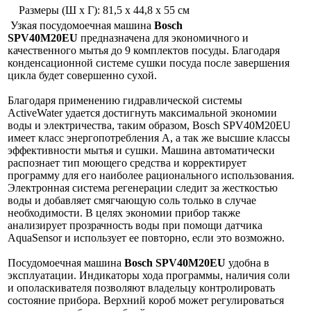
Размеры (Ш х Г): 81,5 х 44,8 х 55 см
Узкая посудомоечная машина
Bosch
SPV40M20EU
предназначена для экономичного и
качественного мытья до 9 комплектов посуды. Благодаря
конденсационной системе сушки посуда после завершения
цикла будет совершенно сухой.
Благодаря применению гидравлической системы
ActiveWater удается достигнуть максимальной экономии
воды и электричества, таким образом, Bosch SPV40M20EU
имеет класс энергопотребления А, а так же высшие классы
эффективности мытья и сушки. Машина автоматически
распознает тип моющего средства и корректирует
программу для его наиболее рационального использования.
Электронная система регенерации следит за жесткостью
воды и добавляет смягчающую соль только в случае
необходимости. В целях экономии прибор также
анализирует прозрачность воды при помощи датчика
AquaSensor и использует ее повторно, если это возможно.
Посудомоечная машина
Bosch SPV40M20EU
удобна в
эксплуатации. Индикаторы хода программы, наличия соли
и ополаскивателя позволяют владельцу контролировать
состояние прибора. Верхний короб может регулироваться