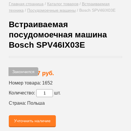
Главная страница
/
Каталог товаров
/
Встраиваемая
техника
/
Посудомоечные машины
/
Bosch SPV46IX03E
Встраиваемая
посудомоечная машина
Bosch SPV46IX03E
Закончился
54 277 руб.
Цена:
Номер товара:
1652
Количество:
шт.
Страна:
Польша
Учточнить наличие