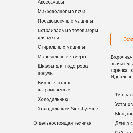
Аксессуары
Микроволновые печи
Посудомоечные машины
Встраиваемые телевизоры
для кухни.
Офи
Стиральные машины
Морозильные камеры
Варочная
значител
Шкафы для подогрева
горелка 
посуды
Идеально
Винные шкафы
встраиваемые.
Тип пан
Холодильники
Устано
Холодильники Side-by-Side
Мощност
Отдельностоящая техника
Длина с
Габарит