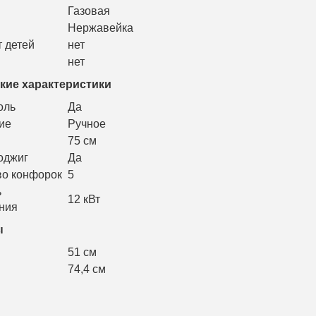
Газовая
Нержавейка
 детей
нет
нет
кие характеристики
оль
Да
ие
Ручное
75 см
оджиг
Да
во конфорок
5
ь
12 кВт
ния
ы
51 см
74,4 см