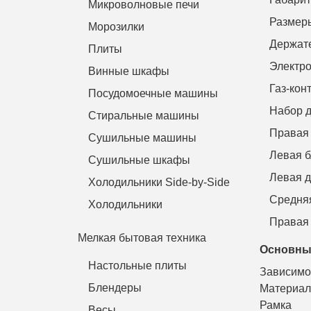
Микроволновые печи
Размеры
Морозилки
Держате
Плиты
Электро
Винные шкафы
Газ-кон
Посудомоечные машины
Набор д
Стиральные машины
Правая 
Сушильные машины
Левая б
Сушильные шкафы
Левая д
Холодильники Side-by-Side
Средняя
Холодильники
Правая 
Мелкая бытовая техника
Основны
Настольные плиты
Зависимо
Блендеры
Материал
Рамка
Весы