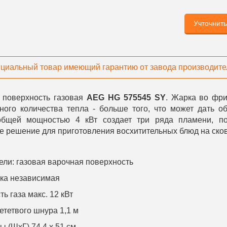
Учточнит
циальный товар имеющий гарантию от завода производите
 поверхность газовая
AEG HG 575545 SY
. Жарка во фри
ьного количества тепла - больше того, что может дать о
общей мощностью 4 кВт создает три ряда пламени, п
е решение для приготовления восхитительных блюд на ско
ели: газовая варочная поверхность
вка независимая
ь газа макс. 12 кВт
ететвого шнура 1,1 м
ы (ШхГ) 74,4 x 51 см