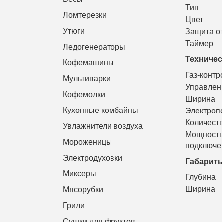
Тип
Ломтерезки
Цвет
Утюги
Защита от
Таймер
Ледогенераторы
Техничес
Кофемашины
Газ-контр
Мультиварки
Управлен
Кофемолки
Ширина
Кухонные комбайны
Электроп
Количест
Увлажнители воздуха
Мощност
Мороженицы
подключе
Электродуховки
Габарит
Миксеры
Глубина
Ширина
Мясорубки
Грили
Сушки для фруктов