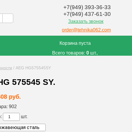
+7(949) 393-36-33
+7(949) 437-61-30
Заказать звонок
order@tehnika062.com
Корзина пуста
Всего товаров:
0
шт.,
на сумму:
0
руб.
хности
/
AEG HG575545SY
HG 575545 SY.
608 руб.
ара:
902
:
шт.