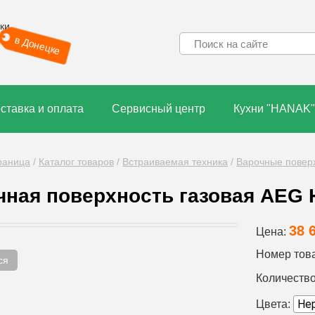
ки
в Донецке
ставка и оплата
Сервисный центр
Кухни "HANAK"
раница
/
Каталог товаров
/
Встраиваемая техника
/
Варочные повер
чная поверхность газовая AEG 
38 
Цена:
Номер тов
ся
Количество
Цвета: