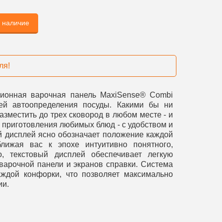
ь наличие
ля!
ционная варочная панель MaxiSense® Combi
ей автоопределения посуды. Какими бы ни
зместить до трех сковород в любом месте - и
ь приготовления любимых блюд - с удобством и
й дисплей ясно обозначает положение каждой
лижая вас к эпохе интуитивно понятного,
, текстовый дисплей обеспечивает легкую
варочной панели и экранов справки. Система
аждой конфорки, что позволяет максимально
ии.