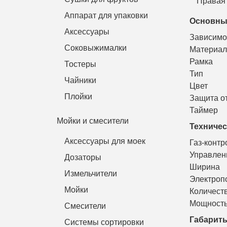
Правая 
Аппарат для упаковки
Основны
Аксессуары
Зависимо
Соковыжималки
Материал
Рамка
Тостеры
Тип
Чайники
Цвет
Плойки
Защита от
Таймер
Мойки и смесители
Техничес
Аксессуары для моек
Газ-контр
Управлен
Дозаторы
Ширина
Измельчители
Электроп
Мойки
Количест
Мощность
Смесители
Габарит
Системы сортировки