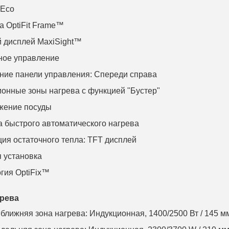
 Eco
а OptiFit Frame™
 дисплей MaxiSight™
ное управление
ие панели управления: Спереди справа
онные зоны нагрева с функцией "Бустер"
жение посуды
 быстрого автоматического нагрева
ия остаточного тепла: TFT дисплей
 установка
гия OptiFix™
рева
ближняя зона нагрева: Индукционная, 1400/2500 Вт / 145 м