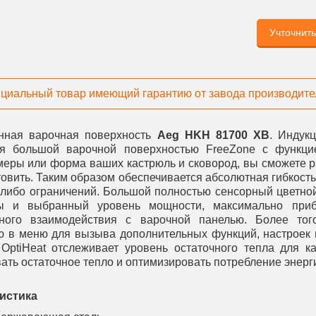
Учточнит
циальный товар имеющий гарантию от завода производите
нная варочная поверхность
Aeg HKH 81700 XB
. Индук
ся большой варочной поверхностью FreeZone с функци
еры или форма ваших кастрюль и сковород, вы сможете ра
товить. Таким образом обеспечивается абсолютная гибкост
х-либо ограничений. Большой полностью сенсорный цветно
ы и выбранный уровень мощности, максимально приб
ного взаимодействия с варочной панелью. Более того
ю в меню для вызыва дополнительных функций, настроек 
 OptiHeat отслеживает уровень остаточного тепла для к
ать остаточное тепло и оптимизировать потребление энерг
истика