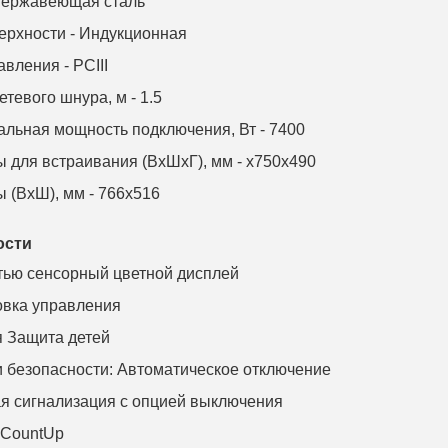
Нержавеющая сталь
ерхности - Индукционная
авления - PCIII
етевого шнура, м - 1.5
льная мощность подключения, Вт - 7400
 для встраивания (ВхШхГ), мм - x750x490
 (ВхШ), мм - 766x516
ости
ью сенсорный цветной дисплей
овка управления
 Защита детей
 безопасности: Автоматическое отключение
я сигнализация с опцией выключения
 CountUp