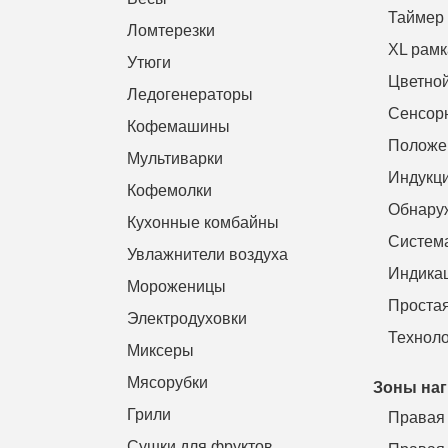
Таймер
Ломтерезки
XL рамк
Утюги
Цветной
Ледогенераторы
Сенсор
Кофемашины
Положен
Мультиварки
Индукци
Кофемолки
Обнару
Кухонные комбайны
Система
Увлажнители воздуха
Индикац
Мороженицы
Простая
Электродуховки
Техноло
Миксеры
Мясорубки
Зоны наг
Грили
Правая 
Сушки для фруктов