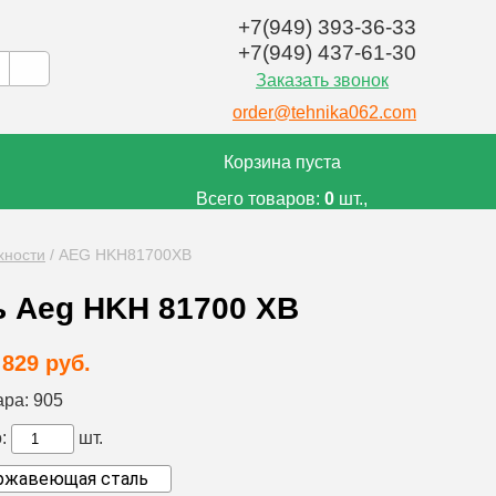
+7(949) 393-36-33
+7(949) 437-61-30
Заказать звонок
order@tehnika062.com
Корзина пуста
Всего товаров:
0
шт.,
на сумму:
0
руб.
хности
/
AEG HKH81700XB
ь Aeg HKH 81700 XB
 829 руб.
ара:
905
:
шт.