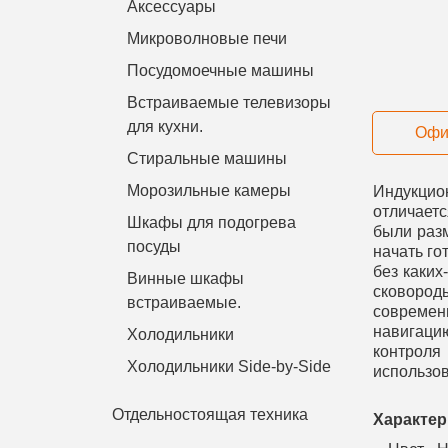
Аксессуары
Микроволновые печи
Посудомоечные машины
Встраиваемые телевизоры
для кухни.
Офи
Стиральные машины
Морозильные камеры
Индукцио
отличает
Шкафы для подогрева
были разм
посуды
начать го
без каки
Винные шкафы
сковород
встраиваемые.
современ
навигаци
Холодильники
контроля
Холодильники Side-by-Side
использов
Отдельностоящая техника
Характер