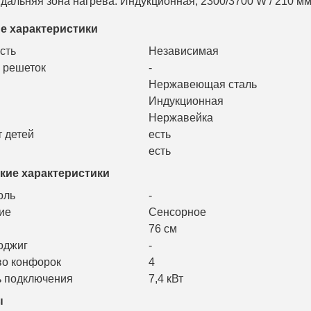
дальняя зона нагрева: Индукционная, 2300/3700 W / 210 м
е характеристики
сть
Независимая
 решеток
-
Нержавеющая сталь
Индукционная
Нержавейка
 детей
есть
есть
кие характеристики
оль
-
ие
Сенсорное
76 см
оджиг
-
во конфорок
4
 подключения
7,4 кВт
ы