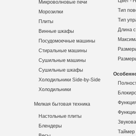
Цвет - 
Микроволновые печи
Тип пов
Морозилки
Тип упр
Плиты
Длина с
Винные шкафы
Максима
Посудомоечные машины
Размеры
Стиральные машины
Размеры
Сушильные машины
Сушильные шкафы
Особенн
Холодильники Side-by-Side
Полност
Холодильники
Блокир
Функция
Мелкая бытовая техника
Функции
Настольные плиты
Звукова
Блендеры
Таймер
Весы