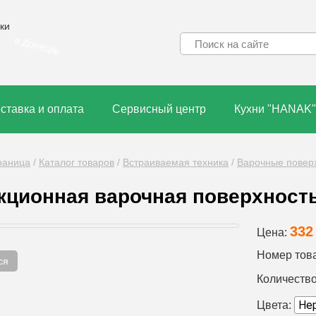
ки
в Донецке
ставка и оплата
Сервисный центр
Кухни "HANAK"
раница
/
Каталог товаров
/
Встраиваемая техника
/
Варочные повер
кционная варочная поверхност
332
Цена:
Номер тов
ся
Количество
Цвета: