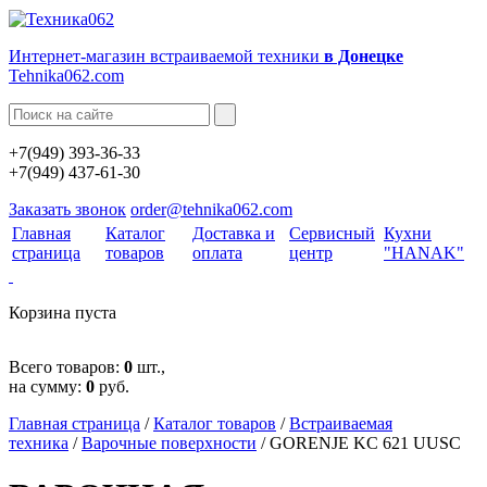
Интернет-магазин встраиваемой техники
в Донецке
Tehnika062.com
+7(949) 393-36-33
+7(949) 437-61-30
Заказать звонок
order@tehnika062.com
Главная
Каталог
Доставка и
Сервисный
Кухни
страница
товаров
оплата
центр
"HANAK"
Корзина пуста
Всего товаров:
0
шт.,
на сумму:
0
руб.
Главная страница
/
Каталог товаров
/
Встраиваемая
техника
/
Варочные поверхности
/
GORENJE KC 621 UUSC