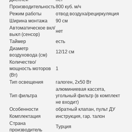
Производительность
800 куб. м/ч
Режим работы
отвод воздуха/рециркуляция
Ширина монтажа
90 см
Автоматическое вкл/
нет
выкл (сенсор)
Таймер
есть
Диаметр
12/12 см
воздуховода (см)
Количество/
мощность моторов
1
(Вт)
Тип освещения
галоген, 2х50 Вт
алюминиевая кассета,
Тип фильтра
угольный фильтр (в комплект
не входит)
Особенности
обратный клапан, пульт ДУ
Комплектация
инструкция, гар. талон
Страна
Турция
производитель