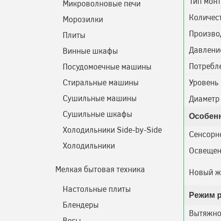
Тип мон
Микроволновые печи
Количес
Морозилки
Произво
Плиты
Давлени
Винные шкафы
Потребл
Посудомоечные машины
Стиральные машины
Уровень
Сушильные машины
Диаметр
Сушильные шкафы
Особен
Холодильники Side-by-Side
Сенсорн
Холодильники
Освещен
Мелкая бытовая техника
Новый ж
Настольные плиты
Режим 
Блендеры
Вытяжно
Весы