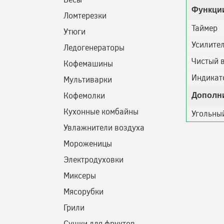
Функци
Ломтерезки
Таймер
Утюги
Усилител
Ледогенераторы
Чистый 
Кофемашины
Индикат
Мультиварки
Кофемолки
Дополн
Кухонные комбайны
Угольный
Увлажнители воздуха
Мороженицы
Электродуховки
Миксеры
Мясорубки
Грили
Сушки для фруктов