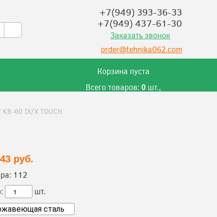
+7(949) 393-36-33
+7(949) 437-61-30
Заказать звонок
order@tehnika062.com
Корзина пуста
Всего товаров:
шт.,
0
на сумму:
руб.
0
al KB-60 IX/X TOUCH
843 руб.
ра:
112
:
шт.