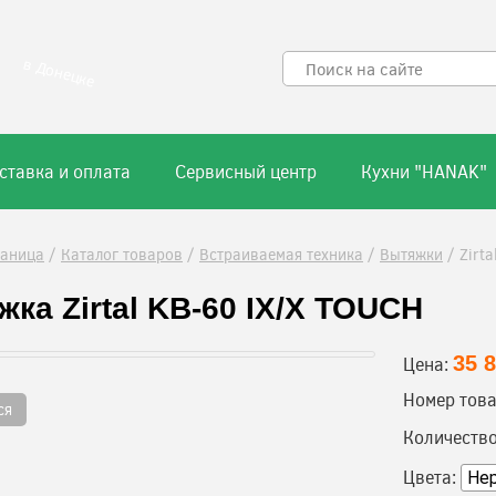
в Донецке
ставка и оплата
Сервисный центр
Кухни "HANAK"
раница
/
Каталог товаров
/
Встраиваемая техника
/
Вытяжки
/
Zirt
ка Zirtal KB-60 IX/X TOUCH
35 
Цена:
Номер това
ся
Количество
Цвета: