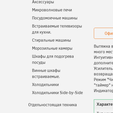
Аксессуары
Микроволновые печи
Посудомоечные машины
Встраиваемые телевизоры
для кухни.
Офи
Стиральные машины
Вытяжка в
Морозильные камеры
много мес
Шкафы для подогрева
Интуитивн
посуды
дополните
Усилитель
Винные шкафы
возвращае
встраиваемые.
Режим "Чи
Холодильники
"таймер" 
Индикатор
Холодильники Side-by-Side
Отдельностоящая техника
Характе