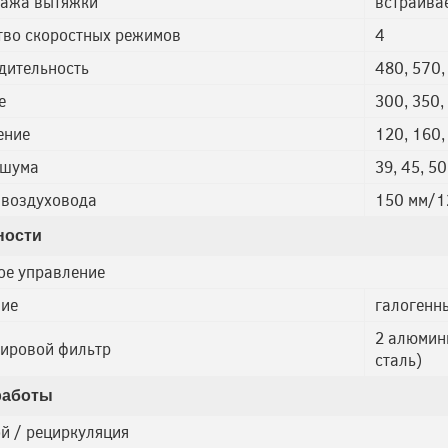
тажа вытяжки
встраива
тво скоростных режимов
4
дительность
480, 570,
е
300, 350,
ение
120, 160,
 шума
39, 45, 50
 воздуховода
150 мм/1
ности
ое управление
ие
галогенны
2 алюмин
ировой фильтр
сталь)
работы
й / рециркуляция