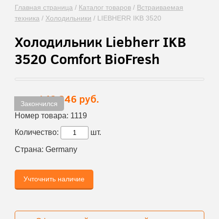
Главная страница
/
Каталог товаров
/
Встраиваемая
техника
/
Холодильники
/
LIEBHERR IKB 3520
Холодильник Liebherr IKB
3520 Comfort BioFresh
142 246 руб.
Цена:
Закончился
Номер товара:
1119
Количество:
шт.
Страна:
Germany
Учточнить наличие