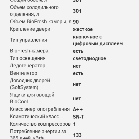
Объем холодильного
301
отделения, л
90
Объем BioFresh-камеры, л
жесткое
Крепление двери
кнопочное с
Тип управления
цифровым дисплеем
есть
BioFresh-камера
светодиодное
Тип освещения
нет
Ледогенератор
есть
Вентилятор
Доводчик дверей
нет
(SoftSystem)
Ящики для овощей
нет
BioCool
A++
Класс энергопотребления
SN-T
Климатический класс
1
Количество компрессоров
Потребление энергии за
133
365 дней, кВт/ч