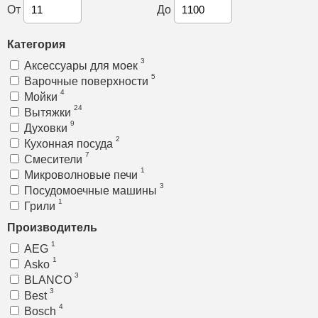
От
До
Категория
3
Аксессуары для моек
5
Варочные поверхности
4
Мойки
24
Вытяжки
9
Духовки
2
Кухонная посуда
7
Смесители
1
Микроволновые печи
3
Посудомоечные машины
1
Грили
Производитель
1
AEG
1
Asko
3
BLANCO
3
Best
4
Bosch