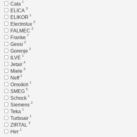
1
Cata
5
ELICA
1
ELIKOR
2
Electrolux
2
FALMEC
7
Franke
2
Gessi
2
Gorenje
1
ILVE
4
Jetair
3
Miele
2
Neff
1
Omoikiri
5
SMEG
1
Schock
2
Siemens
1
Teka
1
Turboair
3
ZIRTAL
1
Нет